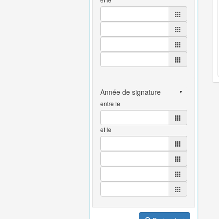
entre le
et le