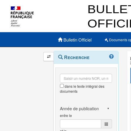
Menu principal
Bulletin Officiel
Documents o
Navigation
Menu
Recherche
contextuel
et
outils
annexes
dans le texte intégral des
documents
entre le
et le