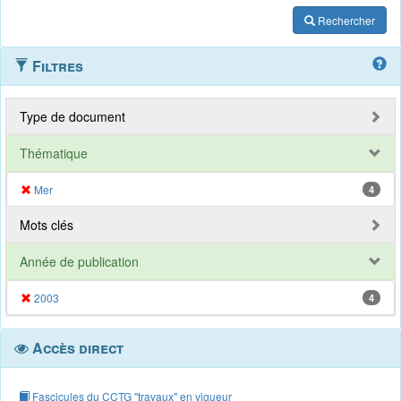
Rechercher
Filtres
Type de document
Thématique
Mer
4
Mots clés
Année de publication
2003
4
Accès direct
Fascicules du CCTG "travaux" en vigueur