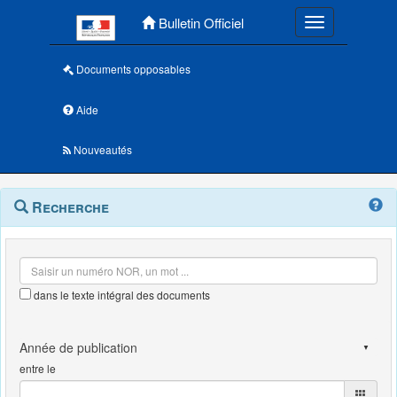
Menu principal
Bulletin Officiel
Toggle navigatio
Documents opposables
Aide
Nouveautés
Navigation
Menu
Recherche
contextuel
et
outils
annexes
dans le texte intégral des documents
entre le