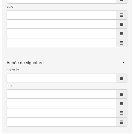
et le
entre le
et le