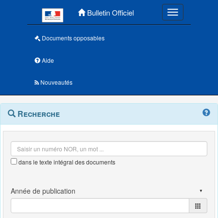
Menu principal
Bulletin Officiel
Toggle navigatio
Documents opposables
Aide
Nouveautés
Navigation
Menu
Recherche
contextuel
et
outils
annexes
dans le texte intégral des documents