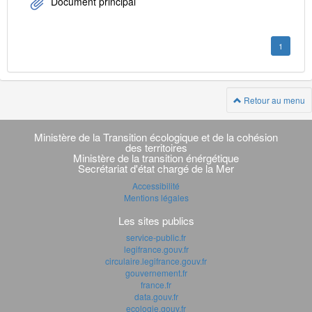
Document principal
1
Retour au menu
Navigation
transverse
Ministère de la Transition écologique et de la cohésion
des territoires
Ministère de la transition énérgétique
Secrétariat d'état chargé de la Mer
Accessibilité
Mentions légales
Les sites publics
service-public.fr
legifrance.gouv.fr
circulaire.legifrance.gouv.fr
gouvernement.fr
france.fr
data.gouv.fr
ecologie.gouv.fr