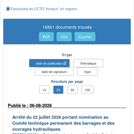
Fascicules du CCTG "travaux" en vigueur
16861 documents trouvés
PDF
CSV
Courriel
Tri par
date de publication
thématique
date de signature
type
Résultats par page
10
25
50
100
Publié le : 06-08-2026
Arrêté du 22 juillet 2026 portant nomination au
Comité technique permanent des barrages et des
ouvrages hydrauliques.