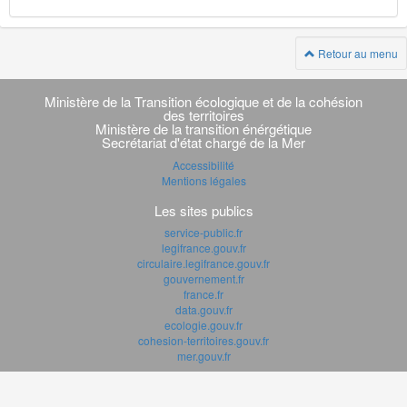
Retour au menu
Navigation
transverse
Ministère de la Transition écologique et de la cohésion
des territoires
Ministère de la transition énérgétique
Secrétariat d'état chargé de la Mer
Accessibilité
Mentions légales
Les sites publics
service-public.fr
legifrance.gouv.fr
circulaire.legifrance.gouv.fr
gouvernement.fr
france.fr
data.gouv.fr
ecologie.gouv.fr
cohesion-territoires.gouv.fr
mer.gouv.fr