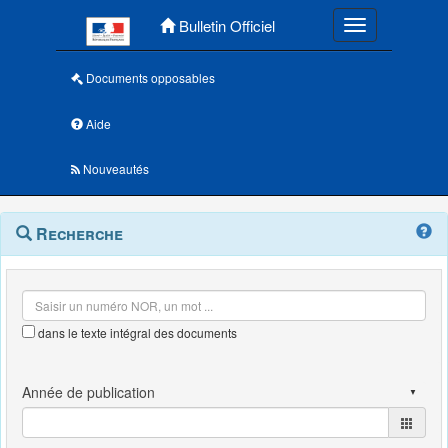
Menu principal
Bulletin Officiel
Toggle navigatio
Documents opposables
Aide
Nouveautés
Navigation
Menu
Recherche
contextuel
et
outils
annexes
dans le texte intégral des documents