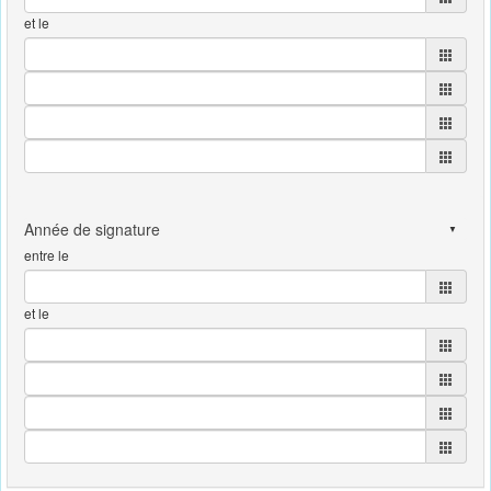
et le
entre le
et le