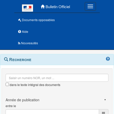
Menu principal
Bulletin Officiel
Toggle navigatio
Documents opposables
Aide
Nouveautés
Navigation
Menu
Recherche
contextuel
et
outils
annexes
dans le texte intégral des documents
entre le