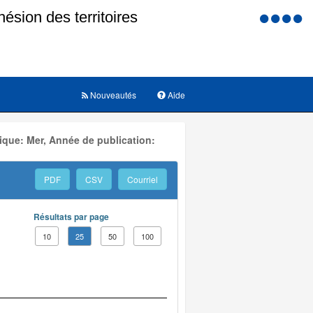
Menu
d'accessi
Nouveautés
Aide
ique: Mer, Année de publication:
PDF
CSV
Courriel
Résultats par page
10
25
50
100