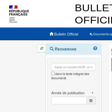
Menu principal
Bulletin Officiel
Documents o
Navigation
Menu
Recherche
contextuel
et
outils
annexes
dans le texte intégral des
documents