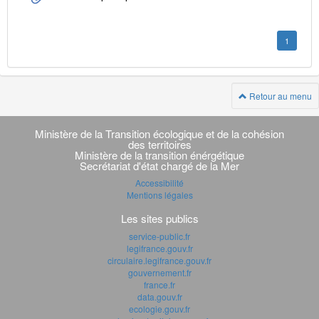
1
Retour au menu
Navigation
transverse
Ministère de la Transition écologique et de la cohésion
des territoires
Ministère de la transition énérgétique
Secrétariat d'état chargé de la Mer
Accessibilité
Mentions légales
Les sites publics
service-public.fr
legifrance.gouv.fr
circulaire.legifrance.gouv.fr
gouvernement.fr
france.fr
data.gouv.fr
ecologie.gouv.fr