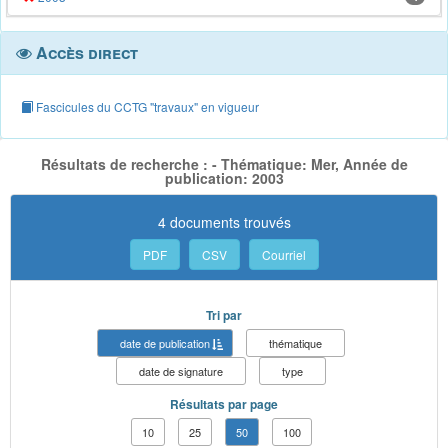
Accès direct
Fascicules du CCTG "travaux" en vigueur
Résultats de recherche : - Thématique: Mer, Année de
publication: 2003
4 documents trouvés
PDF
CSV
Courriel
Tri par
date de publication
thématique
date de signature
type
Résultats par page
10
25
50
100