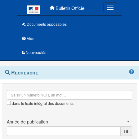
Menu principal
Bulletin Officiel
Toggle navigatio
Documents opposables
Aide
Nouveautés
Navigation
Menu
Recherche
contextuel
et
outils
annexes
dans le texte intégral des documents