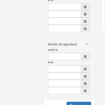
entre le
et le