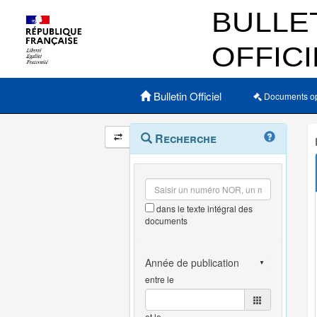
Menu principal
Bulletin Officiel
Documents o
Navigation
Menu
Recherche
contextuel
et
outils
annexes
dans le texte intégral des
documents
entre le
et le