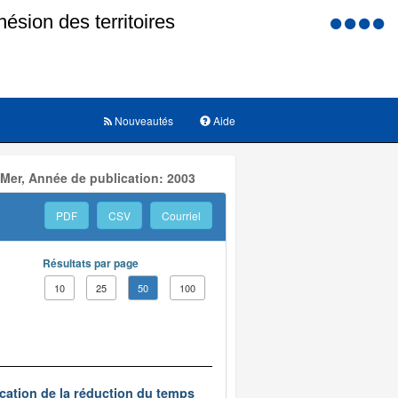
Menu
d'accessi
Nouveautés
Aide
 Mer, Année de publication: 2003
PDF
CSV
Courriel
Résultats par page
10
25
50
100
ication de la réduction du temps