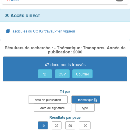
Accès direct
Fascicules du CCTG "travaux" en vigueur
Résultats de recherche : - Thématique: Transports, Année de
publication: 2000
47 documents trouvés
PDF
CSV
Courriel
Tri par
date de publication
thématique
date de signature
type
Résultats par page
10
25
50
100