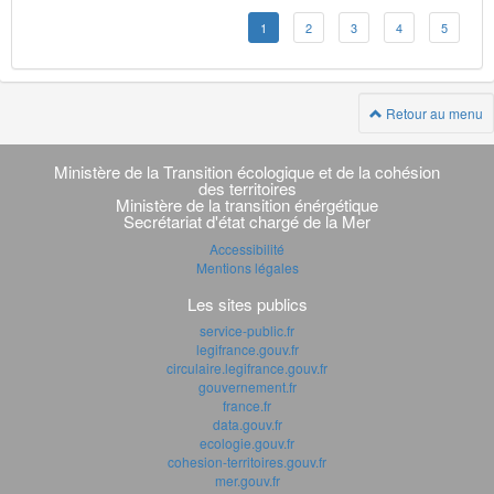
1
2
3
4
5
Retour au menu
Navigation
transverse
Ministère de la Transition écologique et de la cohésion
des territoires
Ministère de la transition énérgétique
Secrétariat d'état chargé de la Mer
Accessibilité
Mentions légales
Les sites publics
service-public.fr
legifrance.gouv.fr
circulaire.legifrance.gouv.fr
gouvernement.fr
france.fr
data.gouv.fr
ecologie.gouv.fr
cohesion-territoires.gouv.fr
mer.gouv.fr