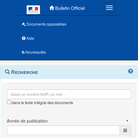
Menu principal
Bulletin Officiel
Toggle navigatio
Documents opposables
Aide
Nouveautés
Navigation
Menu
Recherche
contextuel
et
outils
annexes
dans le texte intégral des documents