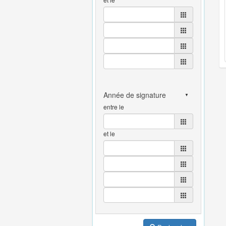
entre le
et le