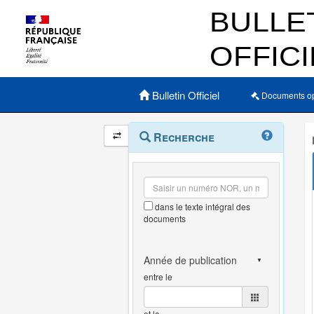
Menu principal
Bulletin Officiel
Documents o
Navigation
Menu
Recherche
contextuel
et
outils
annexes
dans le texte intégral des
documents
entre le
et le