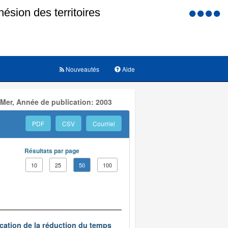
Menu
d'accessi
Nouveautés
Aide
 Mer, Année de publication: 2003
PDF
CSV
Courriel
Résultats par page
10
25
50
100
ication de la réduction du temps