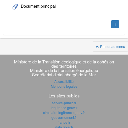
Document principal
1
Retour au menu
Navigation
transverse
Ministère de la Transition écologique et de la cohésion
des territoires
Ministère de la transition énérgétique
Secrétariat d'état chargé de la Mer
Accessibilité
Mentions légales
Les sites publics
service-public.fr
legifrance.gouv.fr
circulaire.legifrance.gouv.fr
gouvernement.fr
france.fr
data.gouv.fr