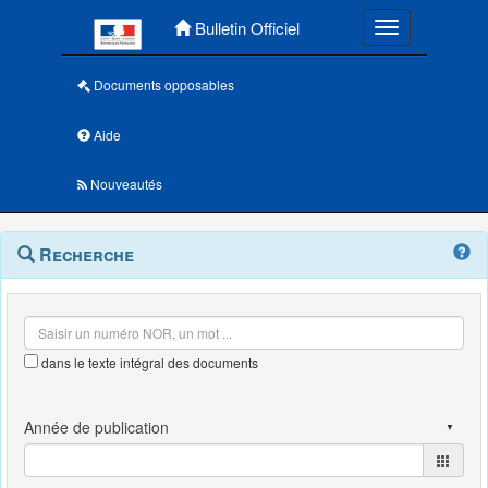
Menu principal
Bulletin Officiel
Toggle navigatio
Documents opposables
Aide
Nouveautés
Navigation
Menu
Recherche
contextuel
et
outils
annexes
dans le texte intégral des documents