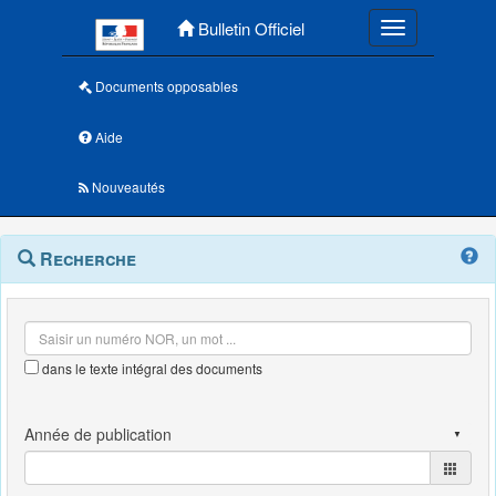
Menu principal
Bulletin Officiel
Toggle navigatio
Documents opposables
Aide
Nouveautés
Navigation
Menu
Recherche
contextuel
et
outils
annexes
dans le texte intégral des documents