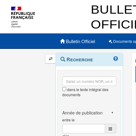
Menu principal
Bulletin Officiel
Documents o
Navigation
Menu
Recherche
contextuel
et
outils
annexes
dans le texte intégral des
documents
entre le
et le