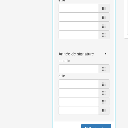
entre le
et le