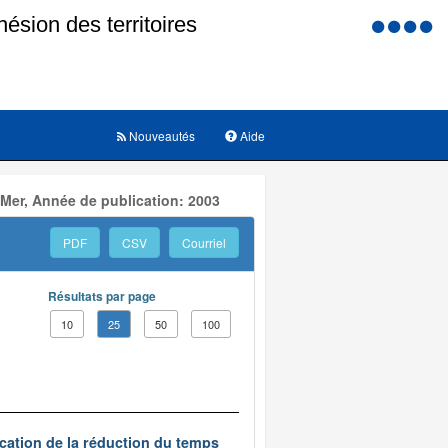
Menu
d'accessi
Nouveautés
Aide
 Mer, Année de publication: 2003
PDF
CSV
Courriel
Résultats par page
10
25
50
100
ication de la réduction du temps