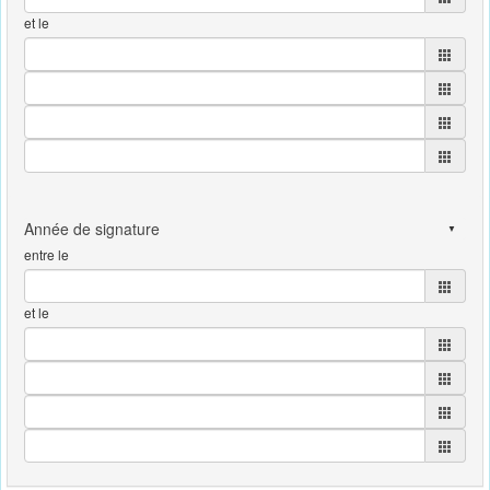
et le
entre le
et le