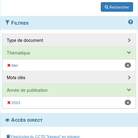
Rechercher
Filtres
Type de document
Thématique
Mer
4
Mots clés
Année de publication
2003
4
Accès direct
Fascicules du CCTG "travaux" en vigueur