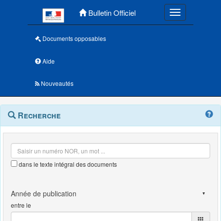
Menu principal
Bulletin Officiel
Toggle navigatio
Documents opposables
Aide
Nouveautés
Navigation
Menu
Recherche
contextuel
et
outils
annexes
dans le texte intégral des documents
entre le