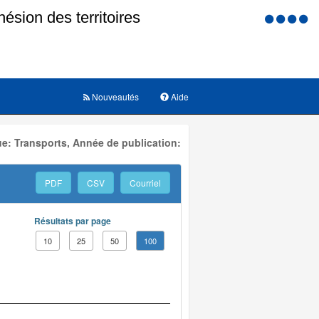
Menu
d'accessi
Nouveautés
Aide
e: Transports, Année de publication:
PDF
CSV
Courriel
Résultats par page
10
25
50
100