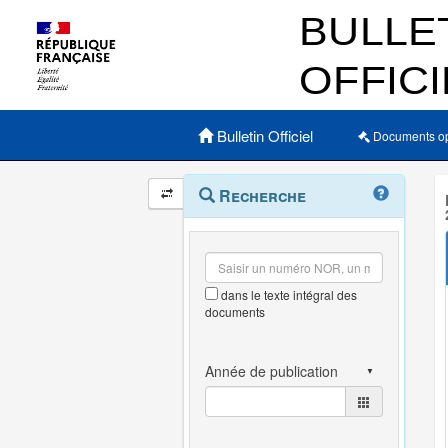
Menu principal
Bulletin Officiel
Documents o
Navigation
Menu
Recherche
contextuel
et
outils
annexes
dans le texte intégral des
documents