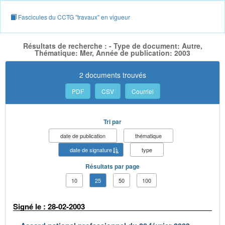
Fascicules du CCTG "travaux" en vigueur
Résultats de recherche : - Type de document: Autre,
Thématique: Mer, Année de publication: 2003
2 documents trouvés
PDF
CSV
Courriel
Tri par
date de publication
thématique
date de signature
type
Résultats par page
10
25
50
100
Signé le : 28-02-2003