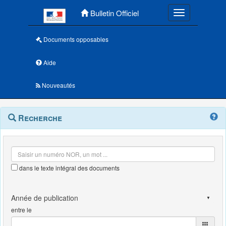
Menu principal
Bulletin Officiel
Toggle navigatio
Documents opposables
Aide
Nouveautés
Navigation
Menu
Recherche
contextuel
et
outils
annexes
dans le texte intégral des documents
entre le