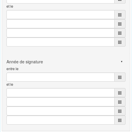
et le
entre le
et le