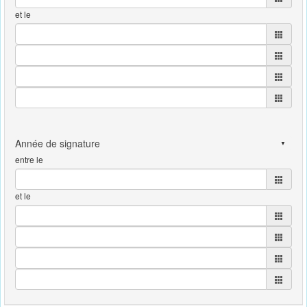
et le
entre le
et le