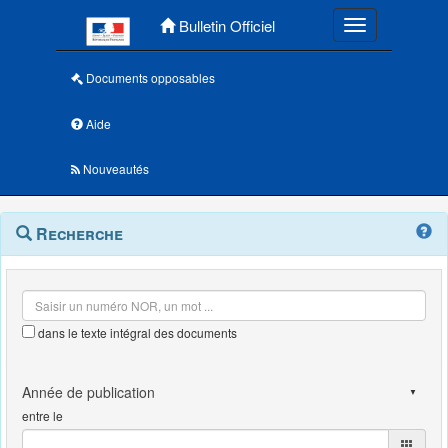
Menu principal
Bulletin Officiel
Toggle navigatio
Documents opposables
Aide
Nouveautés
Navigation
Menu
Recherche
contextuel
et
outils
annexes
dans le texte intégral des documents
entre le