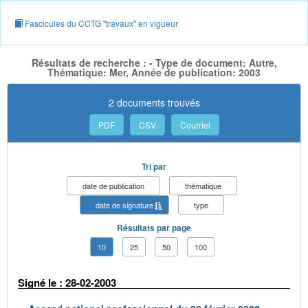
Fascicules du CCTG "travaux" en vigueur
Résultats de recherche : - Type de document: Autre,
Thématique: Mer, Année de publication: 2003
2 documents trouvés
PDF
CSV
Courriel
Tri par
date de publication
thématique
date de signature
type
Résultats par page
10
25
50
100
Signé le : 28-02-2003