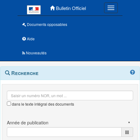
Menu principal
Bulletin Officiel
Toggle navigatio
Documents opposables
Aide
Nouveautés
Navigation
Menu
Recherche
contextuel
et
outils
annexes
dans le texte intégral des documents