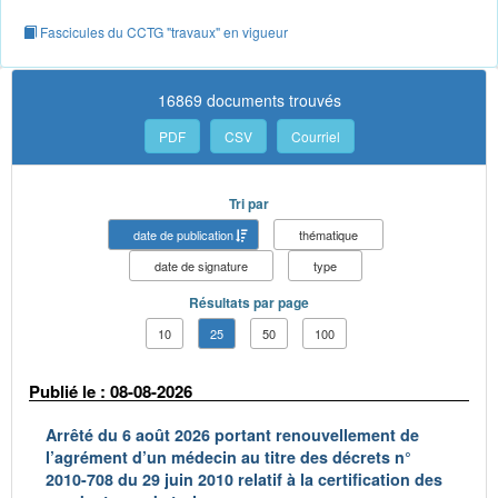
Fascicules du CCTG "travaux" en vigueur
16869 documents trouvés
PDF
CSV
Courriel
Tri par
date de publication
thématique
date de signature
type
Résultats par page
10
25
50
100
Publié le : 08-08-2026
Arrêté du 6 août 2026 portant renouvellement de
l’agrément d’un médecin au titre des décrets n°
2010-708 du 29 juin 2010 relatif à la certification des