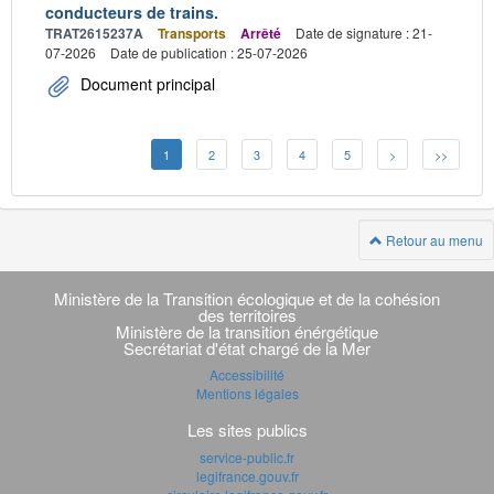
conducteurs de trains.
TRAT2615237A
Transports
Arrêté
Date de signature : 21-
07-2026
Date de publication : 25-07-2026
Document principal
1
2
3
4
5
>
>>
Retour au menu
Navigation
transverse
Ministère de la Transition écologique et de la cohésion
des territoires
Ministère de la transition énérgétique
Secrétariat d'état chargé de la Mer
Accessibilité
Mentions légales
Les sites publics
service-public.fr
legifrance.gouv.fr