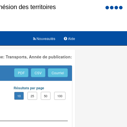
Menu
d'accessi
Nouveautés
Aide
e: Transports, Année de publication:
PDF
CSV
Courriel
Résultats par page
10
25
50
100