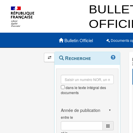
Menu principal
Bulletin Officiel
Documents o
Navigation
Menu
Recherche
contextuel
et
outils
annexes
dans le texte intégral des
documents
entre le
et le