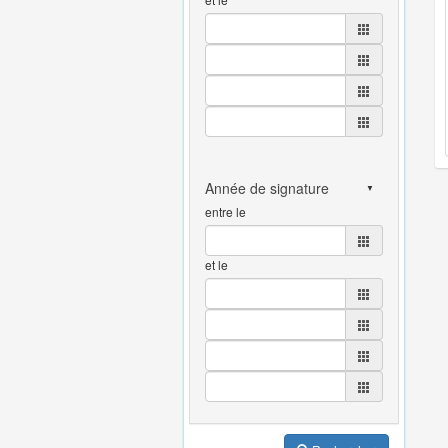
entre le
et le