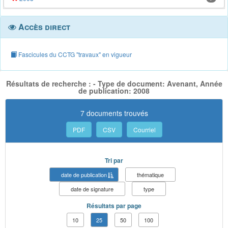
Accès direct
Fascicules du CCTG "travaux" en vigueur
Résultats de recherche : - Type de document: Avenant, Année
de publication: 2008
7 documents trouvés
PDF
CSV
Courriel
Tri par
date de publication
thématique
date de signature
type
Résultats par page
10
25
50
100