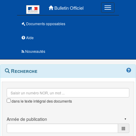
Menu principal
Bulletin Officiel
Toggle navigatio
Documents opposables
Aide
Nouveautés
Navigation
Menu
Recherche
contextuel
et
outils
annexes
dans le texte intégral des documents