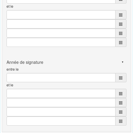
et le
entre le
et le