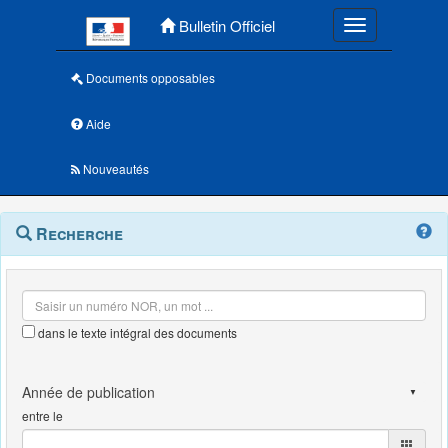
Menu principal
Bulletin Officiel
Toggle navigatio
Documents opposables
Aide
Nouveautés
Navigation
Menu
Recherche
contextuel
et
outils
annexes
dans le texte intégral des documents
entre le