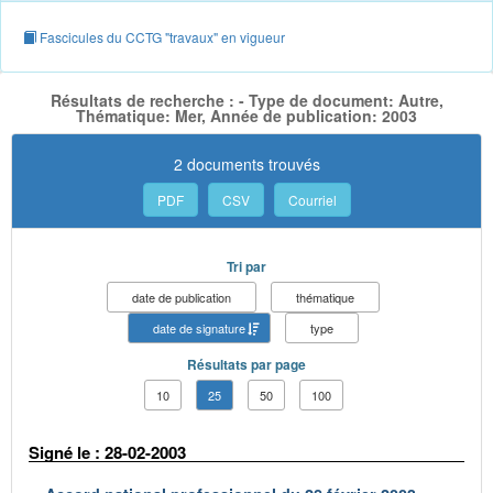
Fascicules du CCTG "travaux" en vigueur
Résultats de recherche : - Type de document: Autre,
Thématique: Mer, Année de publication: 2003
2 documents trouvés
PDF
CSV
Courriel
Tri par
date de publication
thématique
date de signature
type
Résultats par page
10
25
50
100
Signé le : 28-02-2003