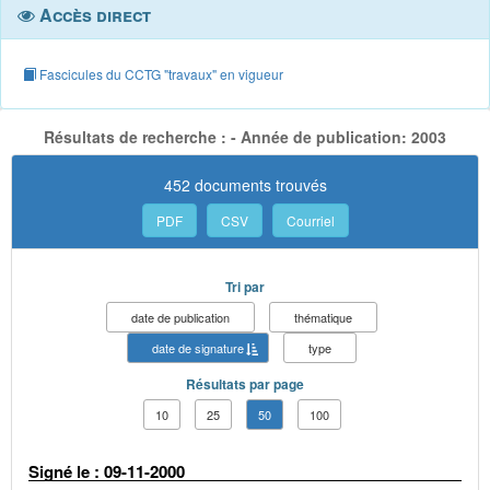
Accès direct
Fascicules du CCTG "travaux" en vigueur
Résultats de recherche : - Année de publication: 2003
452 documents trouvés
PDF
CSV
Courriel
Tri par
date de publication
thématique
date de signature
type
Résultats par page
10
25
50
100
Signé le : 09-11-2000