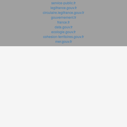
service-public.fr
legifrance.gouv.fr
circulaire.legifrance.gouv.fr
gouvernement.fr
france.fr
data.gouv.fr
ecologie.gouv.fr
cohesion-territoires.gouv.fr
mer.gouv.fr