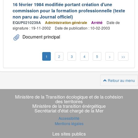
16 février 1984 modifiée portant création d'une
commission pour la formation professionnelle (texte
non paru au Journal officiel)
EQUP0210239A
Administration générale
Arrêté
Date de
signature : 19-11-2002
Date de publication : 10-02-2003
Document principal
1
2
3
4
5
>
>>
Retour au menu
Navigation
transverse
Ministère de la Transition écologique et de la cohésion
des territoires
Ministère de la transition énérgétique
Secrétariat d'état chargé de la Mer
Accessibilité
Mentions légales
Les sites publics