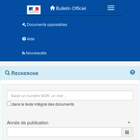
Menu principal
Bulletin Officiel
Toggle navigatio
Documents opposables
Aide
Nouveautés
Navigation
Menu
Recherche
contextuel
et
outils
annexes
dans le texte intégral des documents