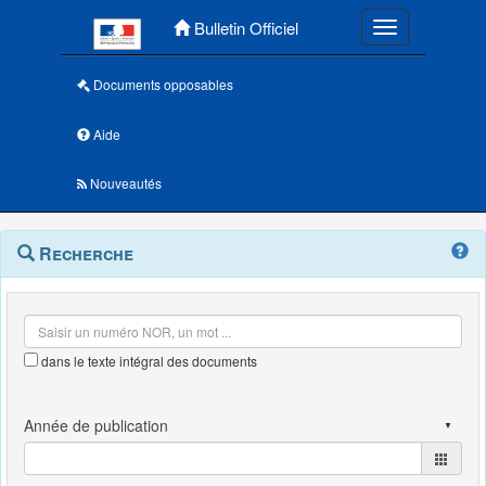
Menu principal
Bulletin Officiel
Toggle navigatio
Documents opposables
Aide
Nouveautés
Navigation
Menu
Recherche
contextuel
et
outils
annexes
dans le texte intégral des documents