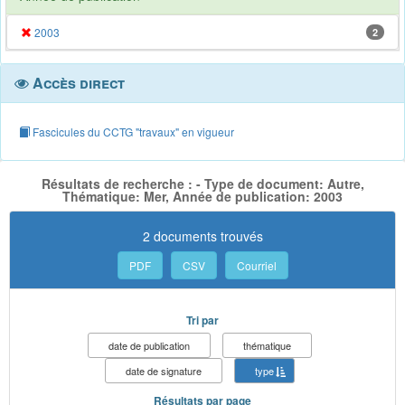
2003
2
Accès direct
Fascicules du CCTG "travaux" en vigueur
Résultats de recherche : - Type de document: Autre,
Thématique: Mer, Année de publication: 2003
2 documents trouvés
PDF
CSV
Courriel
Tri par
date de publication
thématique
date de signature
type
Résultats par page