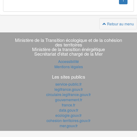
1
Retour au menu
Navigation
transverse
Ministère de la Transition écologique et de la cohésion
des territoires
Ministère de la transition énérgétique
Secrétariat d'état chargé de la Mer
Accessibilité
Mentions légales
Les sites publics
service-public.fr
legifrance.gouv.fr
circulaire.legifrance.gouv.fr
gouvernement.fr
france.fr
data.gouv.fr
ecologie.gouv.fr
cohesion-territoires.gouv.fr
mer.gouv.fr