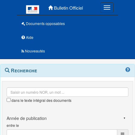
Menu principal
Bulletin Officiel
Toggle navigatio
Documents opposables
Aide
Nouveautés
Navigation
Menu
Recherche
contextuel
et
outils
annexes
dans le texte intégral des documents
entre le