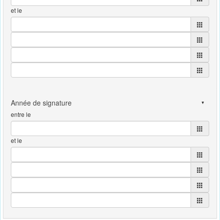
et le
entre le
et le