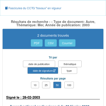
Fascicules du CCTG "travaux" en vigueur
Résultats de recherche : - Type de document: Autre,
Thématique: Mer, Année de publication: 2003
2 documents trouvés
PDF
CSV
Courriel
Tri par
date de publication
thématique
date de signature
type
Résultats par page
10
25
50
100
Signé le : 28-02-2003