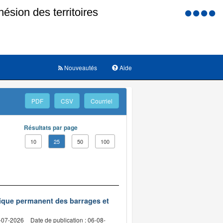
Menu
d'accessi
Nouveautés
Aide
PDF
CSV
Courriel
Résultats par page
10
25
50
100
nique permanent des barrages et
2-07-2026
Date de publication : 06-08-