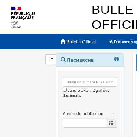
Menu principal
Bulletin Officiel
Documents o
Navigation
Menu
Recherche
contextuel
et
outils
annexes
dans le texte intégral des
documents