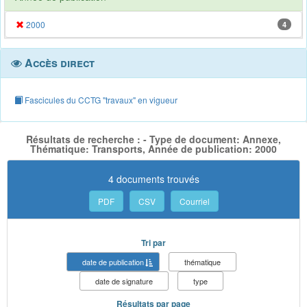
2000
4
Accès direct
Fascicules du CCTG "travaux" en vigueur
Résultats de recherche : - Type de document: Annexe,
Thématique: Transports, Année de publication: 2000
4 documents trouvés
PDF
CSV
Courriel
Tri par
date de publication
thématique
date de signature
type
Résultats par page