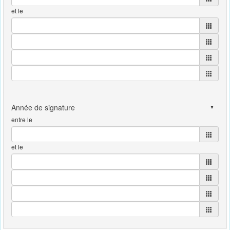
et le
entre le
et le