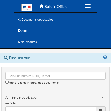
Menu principal
Bulletin Officiel
Toggle navigatio
Documents opposables
Aide
Nouveautés
Navigation
Menu
Recherche
contextuel
et
outils
annexes
dans le texte intégral des documents
entre le