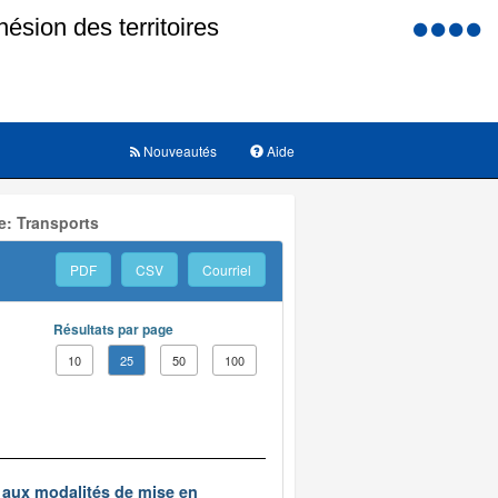
Menu
d'accessi
Nouveautés
Aide
e: Transports
PDF
CSV
Courriel
Résultats par page
10
25
50
100
t aux modalités de mise en