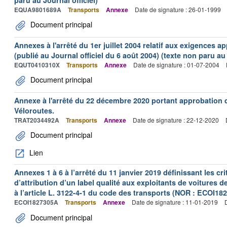
paru au Journal officiel)
EQUA9801689A
Transports
Annexe
Date de signature : 26-01-1999
Document principal
Annexes à l'arrêté du 1er juillet 2004 relatif aux exigences a
(publié au Journal officiel du 6 août 2004) (texte non paru au 
EQUT0410310X
Transports
Annexe
Date de signature : 01-07-2004
Document principal
Annexe à l'arrêté du 22 décembre 2020 portant approbation
Véloroutes.
TRAT2034492A
Transports
Annexe
Date de signature : 22-12-2020
Document principal
Lien
Annexes 1 à 6 à l’arrêté du 11 janvier 2019 définissant les cri
d’attribution d’un label qualité aux exploitants de voitures 
à l’article L. 3122-4-1 du code des transports (NOR : ECOI18
ECOI1827305A
Transports
Annexe
Date de signature : 11-01-2019
Document principal