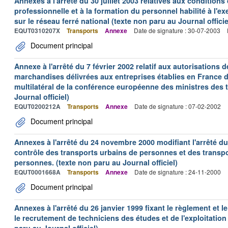
Annexes à l'arrêté du 30 juillet 2003 relatives aux conditions
professionnelle et à la formation du personnel habilité à l'ex
sur le réseau ferré national (texte non paru au Journal officie
EQUT0310207X
Transports
Annexe
Date de signature : 30-07-2003
Document principal
Annexe à l'arrêté du 7 février 2002 relatif aux autorisations d
marchandises délivrées aux entreprises établies en France 
multilatéral de la conférence européenne des ministres des 
Journal officiel)
EQUT0200212A
Transports
Annexe
Date de signature : 07-02-2002
Document principal
Annexes à l'arrêté du 24 novembre 2000 modifiant l'arrêté du 
contrôle des transports urbains de personnes et des transpo
personnes. (texte non paru au Journal officiel)
EQUT0001668A
Transports
Annexe
Date de signature : 24-11-2000
Document principal
Annexes à l'arrêté du 26 janvier 1999 fixant le règlement e
le recrutement de techniciens des études et de l'exploitation d