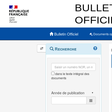
Menu principal
Bulletin Officiel
Documents o
Navigation
Menu
Recherche
contextuel
et
outils
annexes
dans le texte intégral des
documents