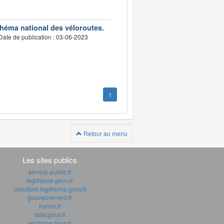
chéma national des véloroutes.
Date de publication : 03-06-2023
1
Retour au menu
Les sites publics
service-public.fr
legifrance.gouv.fr
circulaire.legifrance.gouv.fr
gouvernement.fr
france.fr
data.gouv.fr
ecologie.gouv.fr