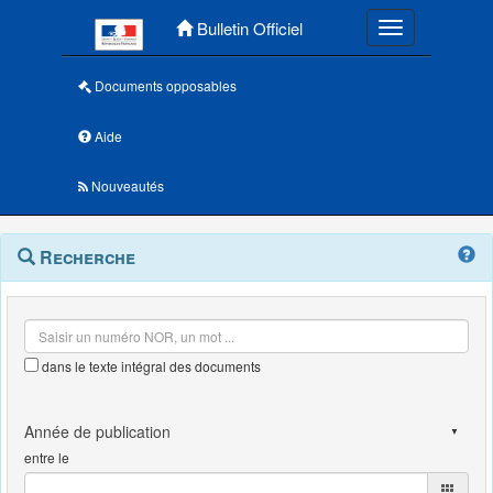
Menu principal
Bulletin Officiel
Toggle navigatio
Documents opposables
Aide
Nouveautés
Navigation
Menu
Recherche
contextuel
et
outils
annexes
dans le texte intégral des documents
entre le