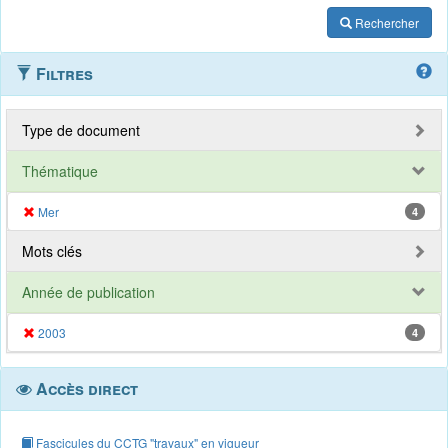
Rechercher
Filtres
Type de document
Thématique
Mer
4
Mots clés
Année de publication
2003
4
Accès direct
Fascicules du CCTG "travaux" en vigueur