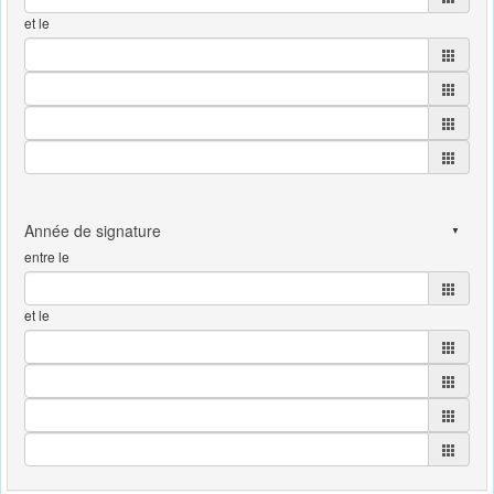
et le
entre le
et le