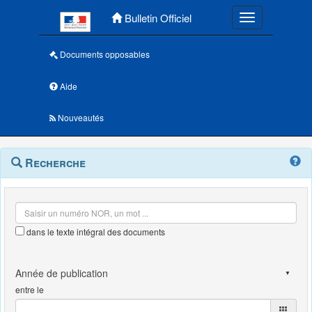
Menu principal
Bulletin Officiel
Toggle navigatio
Documents opposables
Aide
Nouveautés
Navigation
Menu
Recherche
contextuel
et
outils
annexes
dans le texte intégral des documents
entre le