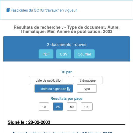
Fascicules du CCTG "travaux" en vigueur
Résultats de recherche : - Type de document: Autre,
Thématique: Mer, Année de publication: 2003
2 documents trouvés
PDF
CSV
Courriel
Tri par
date de publication
thématique
date de signature
type
Résultats par page
10
25
50
100
Signé le : 28-02-2003