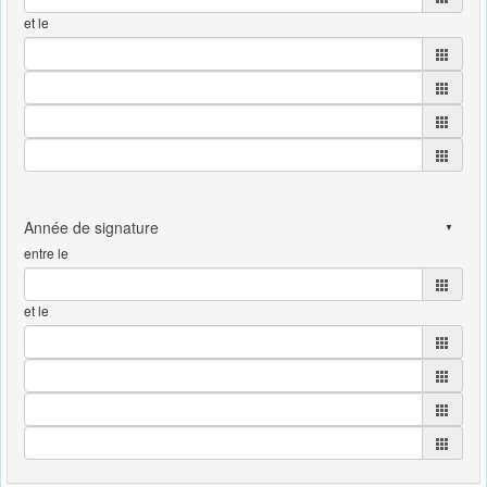
et le
entre le
et le