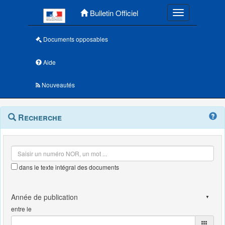
Menu principal
Bulletin Officiel
Toggle navigatio
Documents opposables
Aide
Nouveautés
Navigation
Menu
Recherche
contextuel
et
outils
annexes
dans le texte intégral des documents
entre le