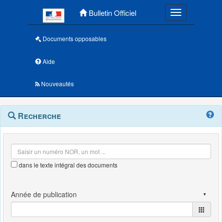
Menu principal
Bulletin Officiel
Toggle navigatio
Documents opposables
Aide
Nouveautés
Navigation
Menu
Recherche
contextuel
et
outils
annexes
dans le texte intégral des documents