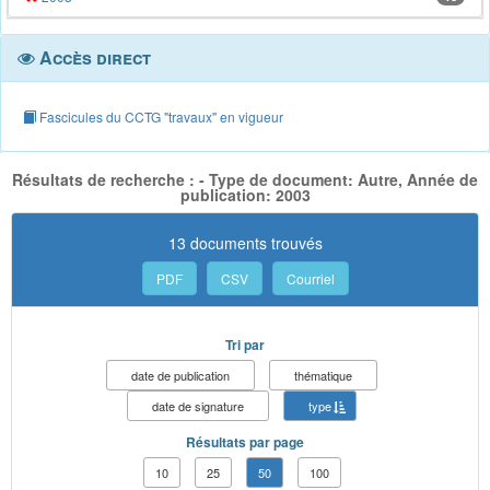
Accès direct
Fascicules du CCTG "travaux" en vigueur
Résultats de recherche : - Type de document: Autre, Année de
publication: 2003
13 documents trouvés
PDF
CSV
Courriel
Tri par
date de publication
thématique
date de signature
type
Résultats par page
10
25
50
100