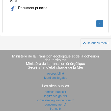
2003
Document principal
1
Retour au menu
Navigation
transverse
Ministère de la Transition écologique et de la cohésion
des territoires
Ministère de la transition énérgétique
Secrétariat d'état chargé de la Mer
Accessibilité
Mentions légales
Les sites publics
service-public.fr
legifrance.gouv.fr
circulaire.legifrance.gouv.fr
gouvernement.fr
france.fr