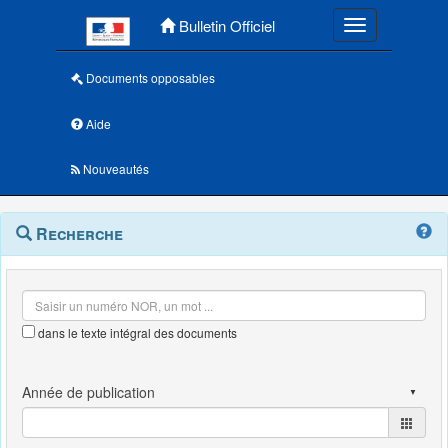
Menu principal
Bulletin Officiel
Toggle navigatio
Documents opposables
Aide
Nouveautés
Navigation
Menu
Recherche
contextuel
et
outils
annexes
dans le texte intégral des documents