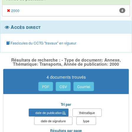
2000
4
Accès direct
Fascicules du CCTG "travaux" en vigueur
Résultats de recherche : - Type de document: Annexe,
Thématique: Transports, Année de publication: 2000
4 documents trouvés
PDF
CSV
Courriel
Tri par
date de publication
thématique
date de signature
type
Résultats par page