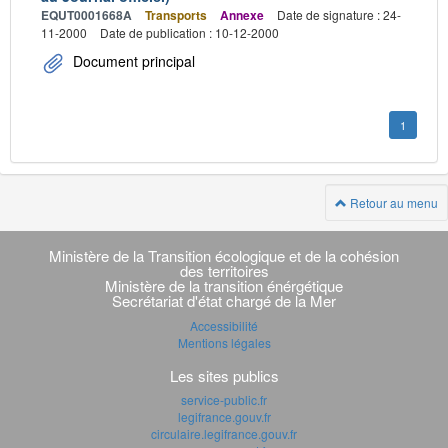
EQUT0001668A
Transports
Annexe
Date de signature : 24-
11-2000
Date de publication : 10-12-2000
Document principal
1
Retour au menu
Navigation
transverse
Ministère de la Transition écologique et de la cohésion
des territoires
Ministère de la transition énérgétique
Secrétariat d'état chargé de la Mer
Accessibilité
Mentions légales
Les sites publics
service-public.fr
legifrance.gouv.fr
circulaire.legifrance.gouv.fr