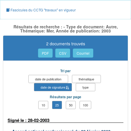
Fascicules du CCTG "travaux" en vigueur
Résultats de recherche : - Type de document: Autre,
Thématique: Mer, Année de publication: 2003
2 documents trouvés
PDF
CSV
Courriel
Tri par
date de publication
thématique
date de signature
type
Résultats par page
10
25
50
100
Signé le : 28-02-2003