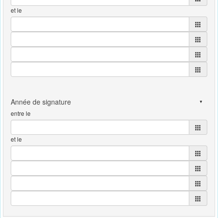
et le
entre le
et le