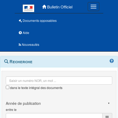
Menu principal
Bulletin Officiel
Toggle navigatio
Documents opposables
Aide
Nouveautés
Navigation
Menu
Recherche
contextuel
et
outils
annexes
dans le texte intégral des documents
entre le