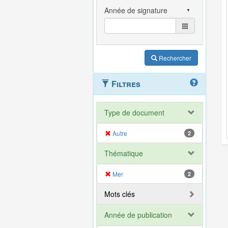
Rechercher
Filtres
Type de document
Autre
2
Thématique
Mer
2
Mots clés
Année de publication