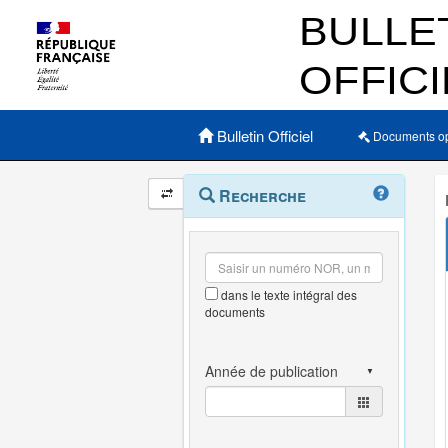
Menu principal
Bulletin Officiel
Documents o
Navigation
Menu
Recherche
contextuel
et
outils
annexes
dans le texte intégral des
documents