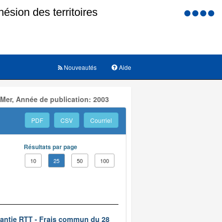
Menu
d'accessi
Nouveautés
Aide
 Mer, Année de publication: 2003
PDF
CSV
Courriel
Résultats par page
10
25
50
100
rantie RTT - Frais commun du 28