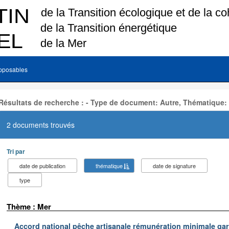
pposables
Résultats de recherche : - Type de document: Autre, Thématique:
2 documents trouvés
Tri par
date de publication
thématique
date de signature
type
Thème : Mer
Accord national pêche artisanale rémunération minimale ga