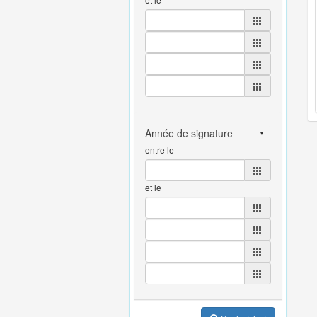
entre le
et le