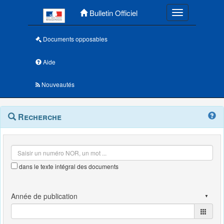
Menu principal
Bulletin Officiel
Toggle navigatio
Documents opposables
Aide
Nouveautés
Navigation
Menu
Recherche
contextuel
et
outils
annexes
dans le texte intégral des documents