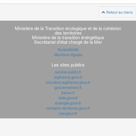
Retour au menu
Navigation
transverse
Ministère de la Transition écologique et de la cohésion
des territoires
Ministère de la transition énérgétique
Secrétariat d'état chargé de la Mer
Accessibilité
Mentions légales
Les sites publics
service-public.fr
legifrance.gouv.fr
circulaire.legifrance.gouv.fr
gouvernement.fr
france.fr
data.gouv.fr
ecologie.gouv.fr
cohesion-territoires.gouv.fr
mer.gouv.fr