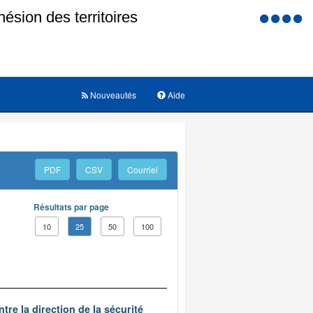
Menu
d'accessi
Nouveautés
Aide
PDF
CSV
Courriel
Résultats par page
10
25
50
100
re la direction de la sécurité