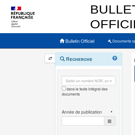
Menu principal
Bulletin Officiel
Documents o
Navigation
Menu
Recherche
contextuel
et
outils
annexes
dans le texte intégral des
documents