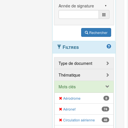
Rechercher
Filtres
Type de document
Thématique
Mots clés
Aérodrome
8
Aéronef
74
Circulation aérienne
48