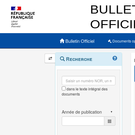
Menu principal
Bulletin Officiel
Documents o
Navigation
Menu
Recherche
contextuel
et
outils
annexes
dans le texte intégral des
documents