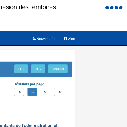
Menu
d'accessi
Nouveautés
Aide
PDF
CSV
Courriel
Résultats par page
10
25
50
100
ntants de l’administration et