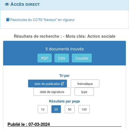
Accès direct
Fascicules du CCTG "travaux" en vigueur
Résultats de recherche : - Mots clés: Action sociale
5 documents trouvés
PDF
CSV
Courriel
Tri par
date de publication
thématique
date de signature
type
Résultats par page
10
25
50
100
Publié le : 07-03-2024