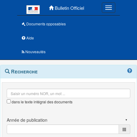
Menu principal
Bulletin Officiel
Toggle navigatio
Documents opposables
Aide
Nouveautés
Navigation
Menu
Recherche
contextuel
et
outils
annexes
dans le texte intégral des documents