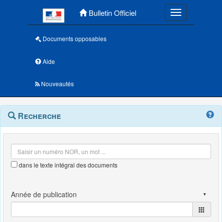
Menu principal
Bulletin Officiel
Toggle navigatio
Documents opposables
Aide
Nouveautés
Navigation
Menu
Recherche
contextuel
et
outils
annexes
dans le texte intégral des documents