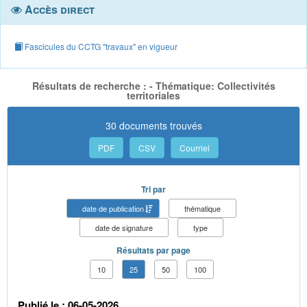
Accès direct
Fascicules du CCTG "travaux" en vigueur
Résultats de recherche : - Thématique: Collectivités
territoriales
30 documents trouvés
PDF
CSV
Courriel
Tri par
date de publication
thématique
date de signature
type
Résultats par page
10
25
50
100
Publié le : 06-05-2026