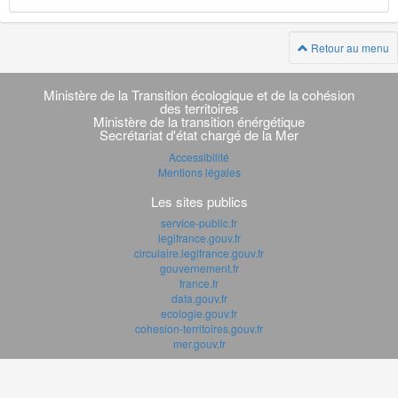
Retour au menu
Navigation
transverse
Ministère de la Transition écologique et de la cohésion
des territoires
Ministère de la transition énérgétique
Secrétariat d'état chargé de la Mer
Accessibilité
Mentions légales
Les sites publics
service-public.fr
legifrance.gouv.fr
circulaire.legifrance.gouv.fr
gouvernement.fr
france.fr
data.gouv.fr
ecologie.gouv.fr
cohesion-territoires.gouv.fr
mer.gouv.fr