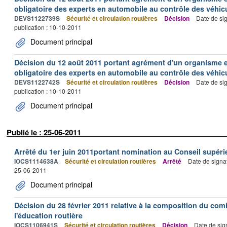
obligatoire des experts en automobile au contrôle des véh
DEVS1122739S
Sécurité et circulation routières
Décision
Date de si
publication : 10-10-2011
Document principal
Décision du 12 août 2011 portant agrément d'un organisme e
obligatoire des experts en automobile au contrôle des véh
DEVS1122742S
Sécurité et circulation routières
Décision
Date de si
publication : 10-10-2011
Document principal
Publié le : 25-06-2011
Arrêté du 1er juin 2011portant nomination au Conseil supérie
IOCS1114638A
Sécurité et circulation routières
Arrêté
Date de signa
25-06-2011
Document principal
Décision du 28 février 2011 relative à la composition du com
l'éducation routière
IOCS1106941S
Sécurité et circulation routières
Décision
Date de sig