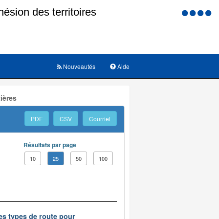
Menu
d'accessi
Nouveautés
Aide
tières
PDF
CSV
Courriel
Résultats par page
10
25
50
100
des types de route pour