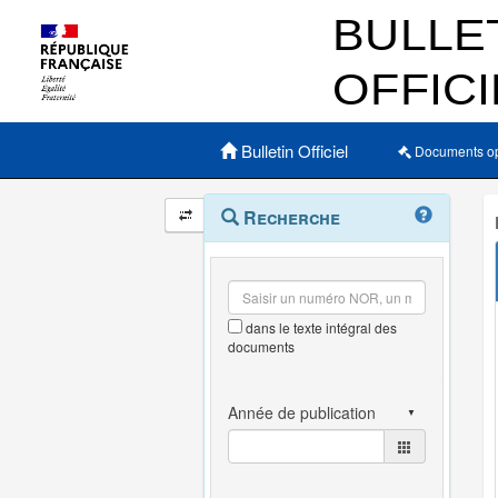
Menu principal
Bulletin Officiel
Documents o
Navigation
Menu
Recherche
contextuel
et
outils
annexes
dans le texte intégral des
documents