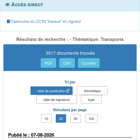
Accès direct
Fascicules du CCTG "travaux" en vigueur
Résultats de recherche : - Thématique: Transports
3917 documents trouvés
PDF
CSV
Courriel
Tri par
date de publication
thématique
date de signature
type
Résultats par page
10
25
50
100
Publié le : 07-08-2026