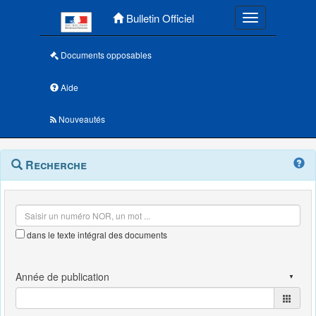
Menu principal
Bulletin Officiel
Toggle navigatio
Documents opposables
Aide
Nouveautés
Navigation
Menu
Recherche
contextuel
et
outils
annexes
dans le texte intégral des documents