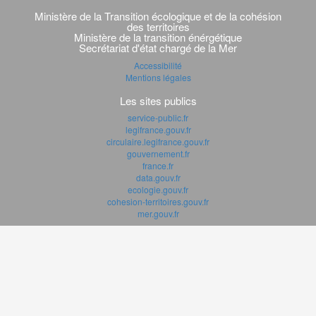
Navigation
transverse
Ministère de la Transition écologique et de la cohésion
des territoires
Ministère de la transition énérgétique
Secrétariat d'état chargé de la Mer
Accessibilité
Mentions légales
Les sites publics
service-public.fr
legifrance.gouv.fr
circulaire.legifrance.gouv.fr
gouvernement.fr
france.fr
data.gouv.fr
ecologie.gouv.fr
cohesion-territoires.gouv.fr
mer.gouv.fr