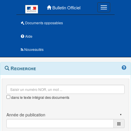
Menu principal
Bulletin Officiel
Toggle navigatio
Documents opposables
Aide
Nouveautés
Navigation
Menu
Recherche
contextuel
et
outils
annexes
dans le texte intégral des documents