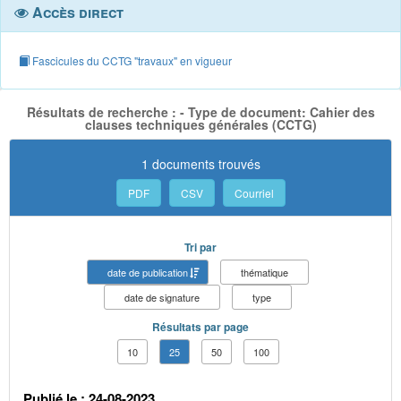
Accès direct
Fascicules du CCTG "travaux" en vigueur
Résultats de recherche : - Type de document: Cahier des
clauses techniques générales (CCTG)
1 documents trouvés
PDF
CSV
Courriel
Tri par
date de publication
thématique
date de signature
type
Résultats par page
10
25
50
100
Publié le : 24-08-2023