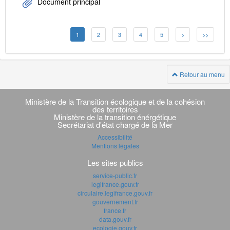
Document principal
1
2
3
4
5
>
>>
Retour au menu
Navigation
transverse
Ministère de la Transition écologique et de la cohésion
des territoires
Ministère de la transition énérgétique
Secrétariat d'état chargé de la Mer
Accessibilité
Mentions légales
Les sites publics
service-public.fr
legifrance.gouv.fr
circulaire.legifrance.gouv.fr
gouvernement.fr
france.fr
data.gouv.fr
ecologie.gouv.fr