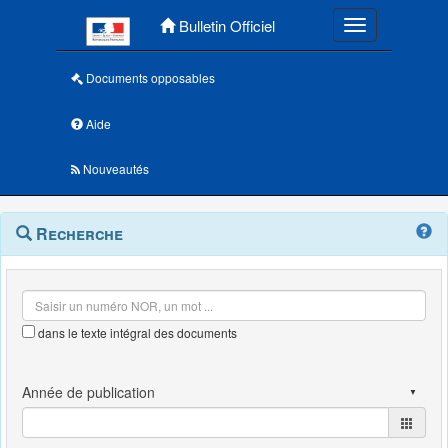
Menu principal
Bulletin Officiel
Toggle navigatio
Documents opposables
Aide
Nouveautés
Navigation
Menu
Recherche
contextuel
et
outils
annexes
dans le texte intégral des documents