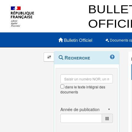
Menu principal
Bulletin Officiel
Documents o
Navigation
Menu
Recherche
contextuel
et
outils
annexes
dans le texte intégral des
documents