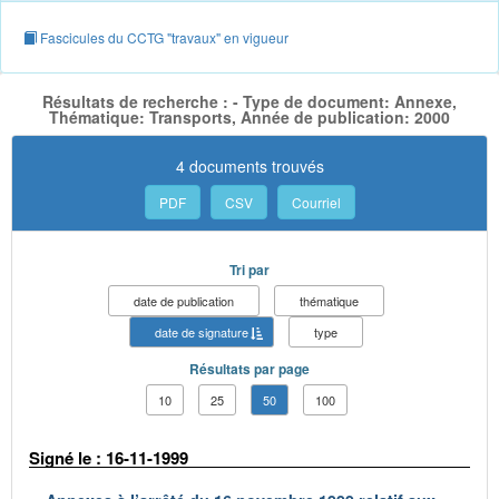
Fascicules du CCTG "travaux" en vigueur
Résultats de recherche : - Type de document: Annexe,
Thématique: Transports, Année de publication: 2000
4 documents trouvés
PDF
CSV
Courriel
Tri par
date de publication
thématique
date de signature
type
Résultats par page
10
25
50
100
Signé le : 16-11-1999