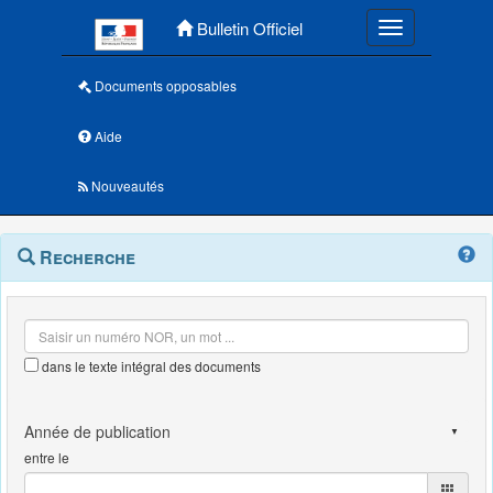
Menu principal
Bulletin Officiel
Toggle navigatio
Documents opposables
Aide
Nouveautés
Navigation
Menu
Recherche
contextuel
et
outils
annexes
dans le texte intégral des documents
entre le