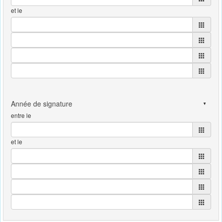
et le
entre le
et le