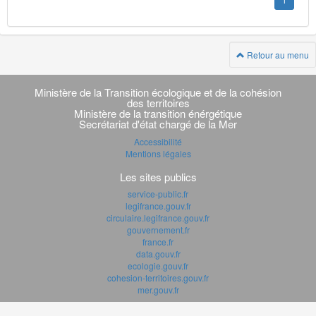
1
Retour au menu
Navigation
transverse
Ministère de la Transition écologique et de la cohésion
des territoires
Ministère de la transition énérgétique
Secrétariat d'état chargé de la Mer
Accessibilité
Mentions légales
Les sites publics
service-public.fr
legifrance.gouv.fr
circulaire.legifrance.gouv.fr
gouvernement.fr
france.fr
data.gouv.fr
ecologie.gouv.fr
cohesion-territoires.gouv.fr
mer.gouv.fr