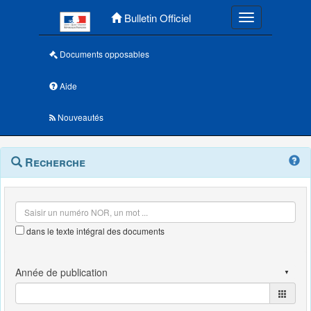
Menu principal
Bulletin Officiel
Toggle navigatio
Documents opposables
Aide
Nouveautés
Navigation
Menu
Recherche
contextuel
et
outils
annexes
dans le texte intégral des documents