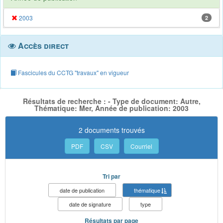
2003
2
Accès direct
Fascicules du CCTG "travaux" en vigueur
Résultats de recherche : - Type de document: Autre,
Thématique: Mer, Année de publication: 2003
2 documents trouvés
PDF
CSV
Courriel
Tri par
date de publication
thématique
date de signature
type
Résultats par page