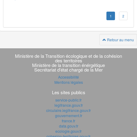
1
2
Retour au menu
Navigation
transverse
Ministère de la Transition écologique et de la cohésion
des territoires
Ministère de la transition énérgétique
Secrétariat d'état chargé de la Mer
Accessibilité
Mentions légales
Les sites publics
service-public.fr
legifrance.gouv.fr
circulaire.legifrance.gouv.fr
gouvernement.fr
france.fr
data.gouv.fr
ecologie.gouv.fr
cohesion-territoires.gouv.fr