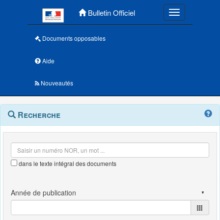
Menu principal
Bulletin Officiel
Toggle navigatio
Documents opposables
Aide
Nouveautés
Navigation
Menu
Recherche
contextuel
et
outils
annexes
dans le texte intégral des documents