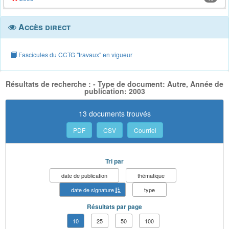
Accès direct
Fascicules du CCTG "travaux" en vigueur
Résultats de recherche : - Type de document: Autre, Année de
publication: 2003
13 documents trouvés
PDF
CSV
Courriel
Tri par
date de publication
thématique
date de signature
type
Résultats par page
10
25
50
100