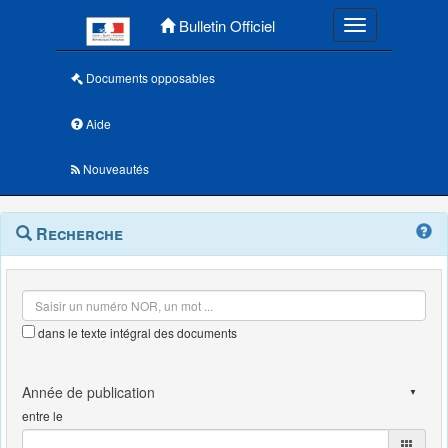
Menu principal
Bulletin Officiel
Toggle navigatio
Documents opposables
Aide
Nouveautés
Navigation
Menu
Recherche
contextuel
et
outils
annexes
dans le texte intégral des documents
entre le