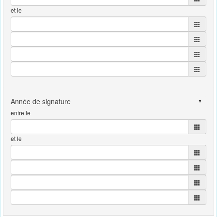
et le
entre le
et le